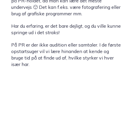
på PR-holdet, da man kan lære det meste
undervejs 🙂 Det kan f.eks. være fotografering eller
brug af grafiske programmer mm.
Har du erfaring, er det bare dejligt, og du ville kunne
springe ud i det straks!
På PR er der ikke audition eller samtaler. I de første
opstartsuger vil vi lære hinanden at kende og
bruge tid på at finde ud af, hvilke styrker vi hver
især har.